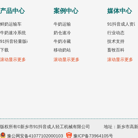
产品中心
案例中心
媒体中心
鲜奶运输车
牛奶运输
91抖音成人资讯
牛奶速冷系统
奶仓速冷
行业动态
91抖音轻量版ios
牛奶冷藏
技术支持
下载
移动奶站
畜牧百科
冷藏罐
挤奶机
乳业百科
滚动显示更多
滚动显示更多
滚动显示更多
移动收奶站
饲料加工
货运百科
牛奶运输罐
牧场配套
挤奶机
粪污处理
饲料加工设备
烘干设备
牧场配套设备
粪污处理设备
热泵烘干设备
版权所有©新乡市91抖音成人轻工机械有限公司
地址：新乡市高
豫公网安备41077102000103
豫ICP备73964105号