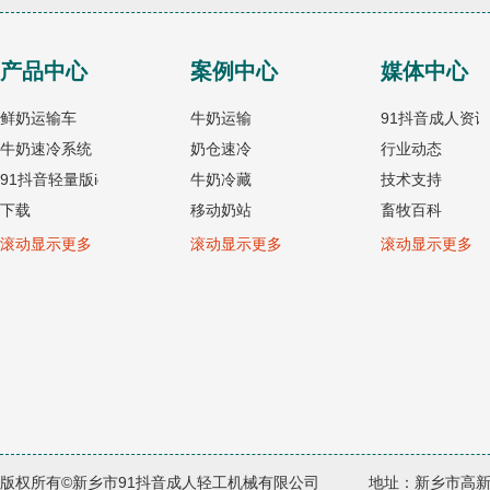
产品中心
案例中心
媒体中心
鲜奶运输车
牛奶运输
91抖音成人资讯
牛奶速冷系统
奶仓速冷
行业动态
91抖音轻量版ios
牛奶冷藏
技术支持
下载
移动奶站
畜牧百科
冷藏罐
挤奶机
乳业百科
滚动显示更多
滚动显示更多
滚动显示更多
移动收奶站
饲料加工
货运百科
牛奶运输罐
牧场配套
挤奶机
粪污处理
饲料加工设备
烘干设备
牧场配套设备
粪污处理设备
热泵烘干设备
版权所有©新乡市91抖音成人轻工机械有限公司
地址：新乡市